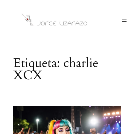
Saltar
al
contenido
Etiqueta:
charlie
XCX